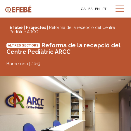
CA
ES
EN
PT
Efebé
|
Projectes
| Reforma de la recepció del Centre
Pediàtric ARCC
Reforma de la recepció del
ALTRES SECTORS
Centre Pediàtric ARCC
Barcelona | 2013