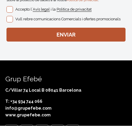
Accepto l´
Avís legal
i la
Politica de privacitat
Vull rebre comunicacions Comercials i ofertes promocionals
Grup Efebé
C/Villar 74 Local B 08041 Barcelona
T: +34 934 744 066
info@grupefebe.com
www.grupefebe.com