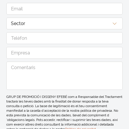
GRUP DE PROMOCIÓ I DISSENY EFEBÉ com a Responsable del Tractament
tractarà les teves dades amb la finalitat de donar resposta a la teva
consulta o petició. La base de legitimació és el teu consentiment
manifestat a la casella d´acceptació de la nostra política de privadesa. No
està prevista la comunicació de les dades, llevat del compliment d
´obligacions legals. Pots accedir, rectificar i suprimir les teves dades, així
com exercir altres drets consultant la informació addicional i detallada
sobre la protecció de dades a la nostra
Politica de privacitat
.