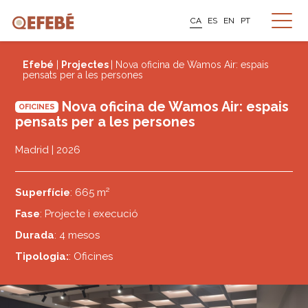
CA
ES
EN
PT
Efebé
|
Projectes
| Nova oficina de Wamos Air: espais
pensats per a les persones
Nova oficina de Wamos Air: espais
OFICINES
pensats per a les persones
Madrid | 2026
Superfície
: 665 m²
Fase
: Projecte i execució
Durada
: 4 mesos
Tipologia:
: Oficines