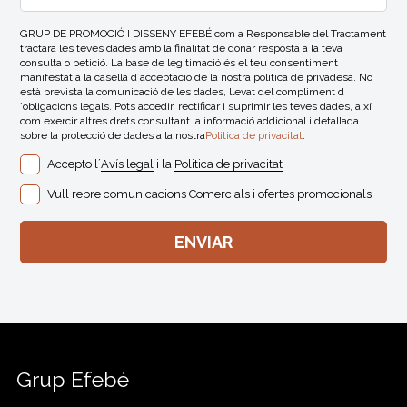
GRUP DE PROMOCIÓ I DISSENY EFEBÉ com a Responsable del Tractament
tractarà les teves dades amb la finalitat de donar resposta a la teva
consulta o petició. La base de legitimació és el teu consentiment
manifestat a la casella d´acceptació de la nostra política de privadesa. No
està prevista la comunicació de les dades, llevat del compliment d
´obligacions legals. Pots accedir, rectificar i suprimir les teves dades, així
com exercir altres drets consultant la informació addicional i detallada
sobre la protecció de dades a la nostra
Politica de privacitat
.
Accepto l´
Avís legal
i la
Politica de privacitat
Vull rebre comunicacions Comercials i ofertes promocionals
Grup Efebé