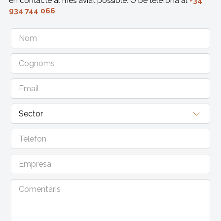
en contacte al més aviat possible. O bé telefona al
+34
934 744 066