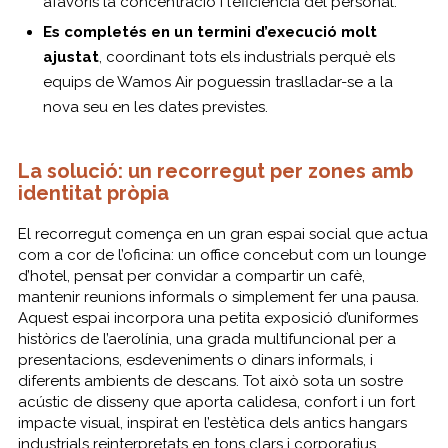
afavorís la concentració i l’eficiència del personal.
Es completés en un termini d’execució molt
ajustat
, coordinant tots els industrials perquè els
equips de Wamos Air poguessin traslladar-se a la
nova seu en les dates previstes.
La solució: un recorregut per zones amb
identitat pròpia
El recorregut comença en un gran espai social que actua
com a cor de l’oficina: un office concebut com un lounge
d’hotel, pensat per convidar a compartir un cafè,
mantenir reunions informals o simplement fer una pausa.
Aquest espai incorpora una petita exposició d’uniformes
històrics de l’aerolínia, una grada multifuncional per a
presentacions, esdeveniments o dinars informals, i
diferents ambients de descans. Tot això sota un sostre
acústic de disseny que aporta calidesa, confort i un fort
impacte visual, inspirat en l’estètica dels antics hangars
industrials reinterpretats en tons clars i corporatius.