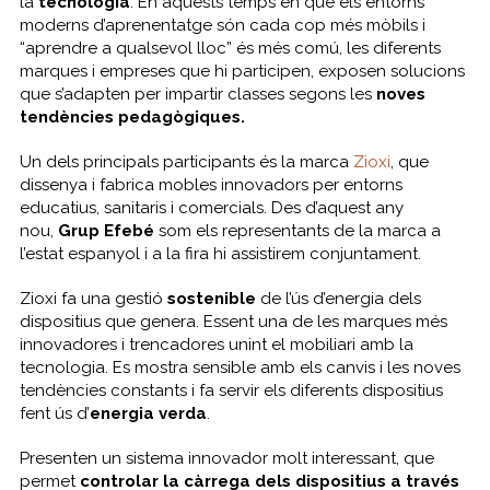
la
tecnologia
. En aquests temps en què els entorns
moderns d’aprenentatge són cada cop més mòbils i
“aprendre a qualsevol lloc” és més comú, les diferents
marques i empreses que hi participen, exposen solucions
que s’adapten per impartir classes segons les
noves
tendències pedagògiques.
Un dels principals participants és la marca
Zioxi
, que
dissenya i fabrica mobles innovadors per entorns
educatius, sanitaris i comercials. Des d’aquest any
nou,
Grup Efebé
som els representants de la marca a
l’estat espanyol i a la fira hi assistirem conjuntament.
Zioxi fa una gestió
sostenible
de l’ús d’energia dels
dispositius que genera. Essent una de les marques més
innovadores i trencadores unint el mobiliari amb la
tecnologia. Es mostra sensible amb els canvis i les noves
tendències constants i fa servir els diferents dispositius
fent ús d’
energia verda
.
Presenten un sistema innovador molt interessant, que
permet
controlar la càrrega dels dispositius a través