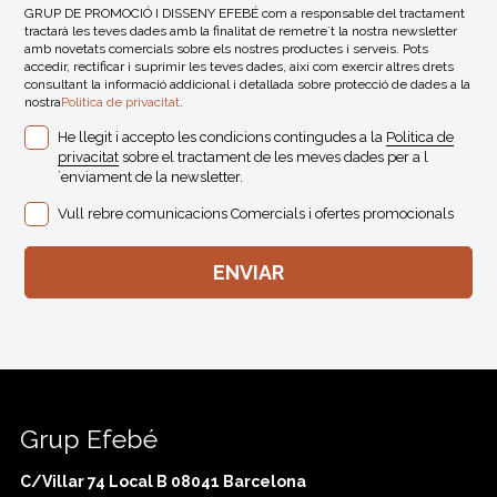
GRUP DE PROMOCIÓ I DISSENY EFEBÉ com a responsable del tractament
tractarà les teves dades amb la finalitat de remetre´t la nostra newsletter
amb novetats comercials sobre els nostres productes i serveis. Pots
accedir, rectificar i suprimir les teves dades, així com exercir altres drets
consultant la informació addicional i detallada sobre protecció de dades a la
nostra
Politica de privacitat
.
He llegit i accepto les condicions contingudes a la
Politica de
privacitat
sobre el tractament de les meves dades per a l
´enviament de la newsletter.
Vull rebre comunicacions Comercials i ofertes promocionals
Grup Efebé
C/Villar 74 Local B 08041 Barcelona