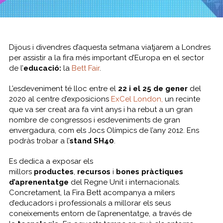
Dijous i divendres d’aquesta setmana viatjarem a Londres
per assistir a la fira més important d’Europa en el sector
de l’
educació:
la
Bett Fair
.
L’esdeveniment té lloc entre el
22 i el 25 de gener
del
2020 al centre d’exposicions
ExCel London,
un recinte
que va ser creat ara fa vint anys i ha rebut a un gran
nombre de congressos i esdeveniments de gran
envergadura, com els Jocs Olímpics de l’any 2012. Ens
podràs trobar a l’
stand SH40
.
Es dedica a exposar els
millors
productes
,
recursos
i
bones
pràctiques
d’aprenentatge
del Regne Unit i internacionals.
Concretament, la Fira Bett acompanya a milers
d’educadors i professionals a millorar els seus
coneixements entorn de l’aprenentatge, a través de