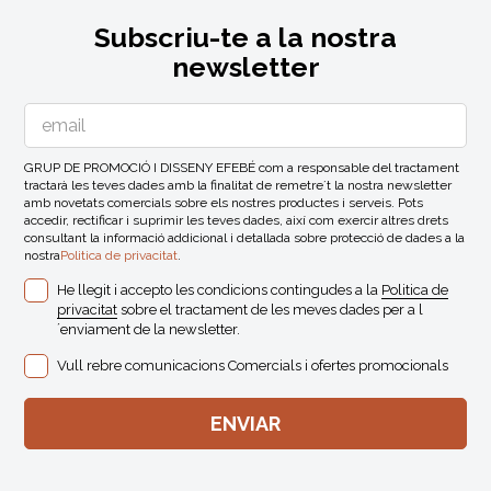
Subscriu-te a la nostra
newsletter
GRUP DE PROMOCIÓ I DISSENY EFEBÉ com a responsable del tractament
tractarà les teves dades amb la finalitat de remetre´t la nostra newsletter
amb novetats comercials sobre els nostres productes i serveis. Pots
accedir, rectificar i suprimir les teves dades, així com exercir altres drets
consultant la informació addicional i detallada sobre protecció de dades a la
nostra
Politica de privacitat
.
He llegit i accepto les condicions contingudes a la
Politica de
privacitat
sobre el tractament de les meves dades per a l
´enviament de la newsletter.
Vull rebre comunicacions Comercials i ofertes promocionals