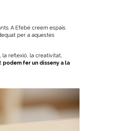
iants. A Efebé creem espais
adequat per a aquestes
a reflexió, la creativitat,
et
podem fer un disseny a la