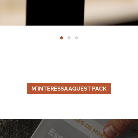
M´INTERESSA AQUEST PACK