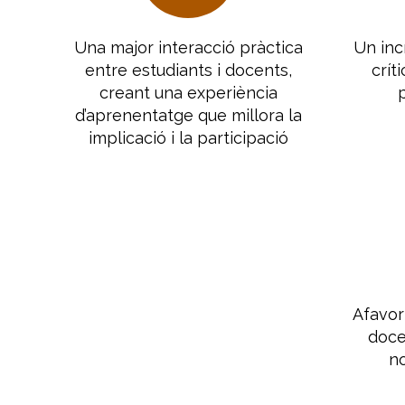
Una major interacció pràctica
Un in
entre estudiants i docents,
crít
creant una experiència
d’aprenentatge que millora la
implicació i la participació
Afavori
docen
n