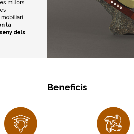
es millors
res
mobiliari
on la
sseny dels
Beneficis