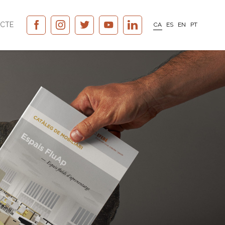
CTE
CA
ES
EN
PT