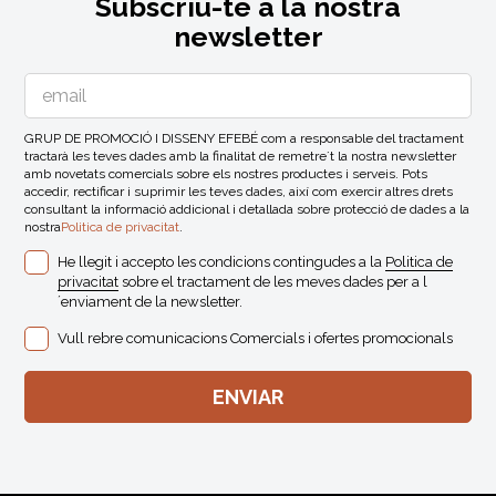
Subscriu-te a la nostra
newsletter
GRUP DE PROMOCIÓ I DISSENY EFEBÉ com a responsable del tractament
tractarà les teves dades amb la finalitat de remetre´t la nostra newsletter
amb novetats comercials sobre els nostres productes i serveis. Pots
accedir, rectificar i suprimir les teves dades, així com exercir altres drets
consultant la informació addicional i detallada sobre protecció de dades a la
nostra
Politica de privacitat
.
He llegit i accepto les condicions contingudes a la
Politica de
privacitat
sobre el tractament de les meves dades per a l
´enviament de la newsletter.
Vull rebre comunicacions Comercials i ofertes promocionals