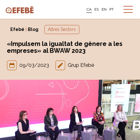
CA
ES
EN
PT
Efebé
|
Blog
Altres Sectors
«Impulsem la igualtat de gènere a les
empreses» al BWAW 2023
09/03/2023
Grup Efebé