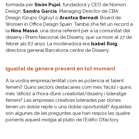
formada per
Sisón Pujol
, fundadora y CEO de Nomon
Design,
Sandra García
, Managing Director de CBA
Design (Grupo Ogilvy) o
Arantxa Bernadí
, Board de
Women in Office Design Spain. També s’ha fet un record a
la
Nina Massó
, una dona referent per a la comunitat del
disseny i Premi Nacional de Disseny, que va morir el 27 de
febrer als 67 anys. La moderadora era
Isabel Roig
,
directora general Barcelona centre de Disseny.
Igualtat de gènere present en tot moment
A la vostra empresa/entitat com es potencia el talent
femení?
Quins sectors destacaries com més ‘fàcils’ i quins
més ‘difícils’ a l’hora d’unir creativitat/disseny i lideratge
femení? Les empreses creatives liderades per dones
tenen un doble repte o una doble oportunitat? Aquestes
són algunes de les preguntes que han respos les quatre
ponents aquest midgia al plató de l’Edifici Dfactory.