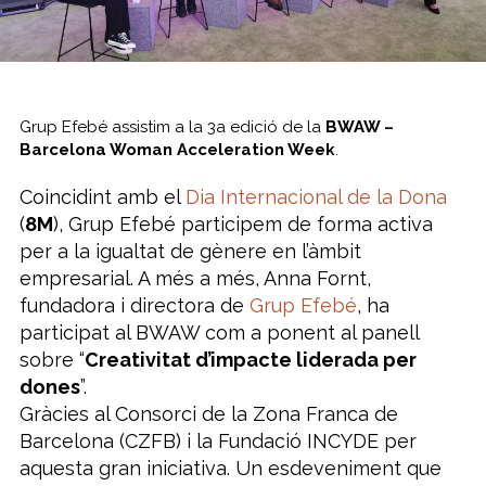
Grup Efebé assistim a la 3a edició de la
BWAW –
Barcelona Woman Acceleration Week
.
Coincidint amb el
Dia Internacional de la Dona
(
8M
), Grup Efebé participem de forma activa
per a la igualtat de gènere en l’àmbit
empresarial. A més a més,
Anna Fornt
,
fundadora i directora de
Grup
Efebé
, ha
participat al BWAW com a ponent al panell
sobre “
Creativitat d’impacte liderada per
dones
”.
Gràcies al Consorci de la Zona Franca de
Barcelona (CZFB) i la Fundació INCYDE per
aquesta gran iniciativa. Un esdeveniment que