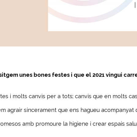
tgem unes bones festes i que el 2021 vingui carre
es i molts canvis per a tots; canvis que en molts cas
em agrair sincerament que ens hagueu acompanyat du
esos amb promoure la higiene i crear espais saludab