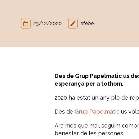
23/12/2020
efebe
Des de Grup Papelmatic us desi
esperança per a tothom.
2020 ha estat un any ple de rept
Des de
Grup Papelmatic
us vol
Ara més que mai, seguim comprom
benestar de les persones.