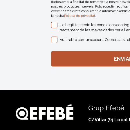
dades amb la finalitat de remetre´t la nostra news
nostres productes i serveis. Pots accedir, rectificar
exercir altres drets consultant la informació addici
la nostra
Politica de privacitat
.
He llegit i accepto les condicions contin
tractament de les meves dades per a l´en
Vull rebre comunicacions Comercials i o
Grup Efebé
C/Villar 74 Local