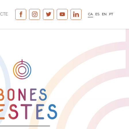
CTE
CA
ES
EN
PT