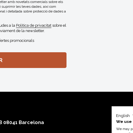
letter amb novetats comercials sobre els
 i suprimir les teves dades, així com
onal i detallada sobre protecció de dades a
gudes a la
Politica de privacitat
sobre el
viament de la newsletter.
fertes promocionals
English
We use 
 B 08041 Barcelona
We may pla