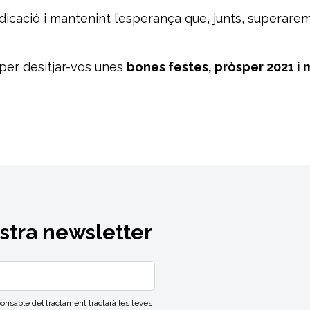
cació i mantenint l’esperança que, junts, superarem
 per desitjar-vos unes
bones festes, pròsper 2021 i m
ostra newsletter
able del tractament tractarà les teves