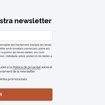
ostra newsletter
able del tractament tractarà les teves
letter amb novetats comercials sobre els
 i suprimir les teves dades, així com
onal i detallada sobre protecció de dades a
gudes a la
Politica de privacitat
sobre el
viament de la newsletter.
fertes promocionals