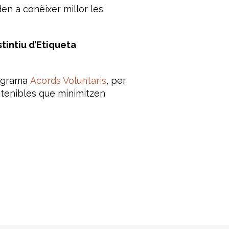
en a conèixer millor les
stintiu d’Etiqueta
rograma
Acords Voluntaris
, per
ostenibles que minimitzen