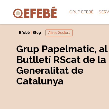
GRUP EFEBÉ
SERV
Efebé
|
Blog
Altres Sectors
Grup Papelmatic, al
Butlletí RScat de la
Generalitat de
Catalunya