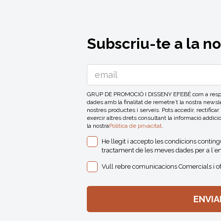
Subscriu-te a la n
GRUP DE PROMOCIÓ I DISSENY EFEBÉ com a respons
dades amb la finalitat de remetre´t la nostra news
nostres productes i serveis. Pots accedir, rectificar
exercir altres drets consultant la informació addici
la nostra
Politica de privacitat
.
He llegit i accepto les condicions contin
tractament de les meves dades per a l´en
Vull rebre comunicacions Comercials i o