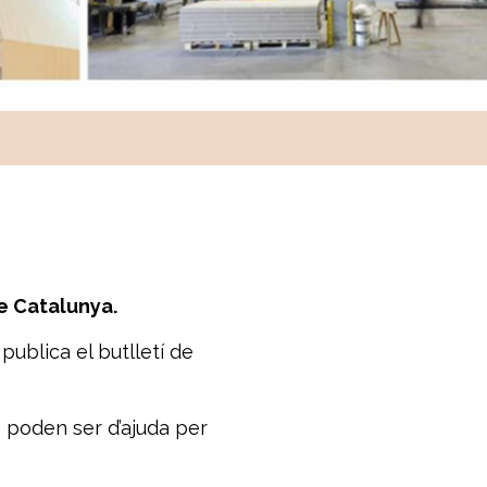
de Catalunya.
ublica el butlletí de
e poden ser d’ajuda per