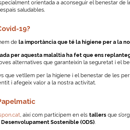
especialment orientada a aconseguir el benestar de le
’espais saludables.
Covid-19?
onem de
la importància que té la higiene per a la no
ada per aquesta malaltia ha fet que ens replante
ves alternatives que garanteixin la seguretat i el b
s que vetllem per la higiene i el benestar de les p
it i afegeix valor a la nostra activitat.
Papelmatic
spon.cat
, així com participem en els
tallers
que s’or
de Desenvolupament Sostenible (ODS)
.