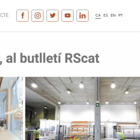
CTE
CA
ES
EN
PT