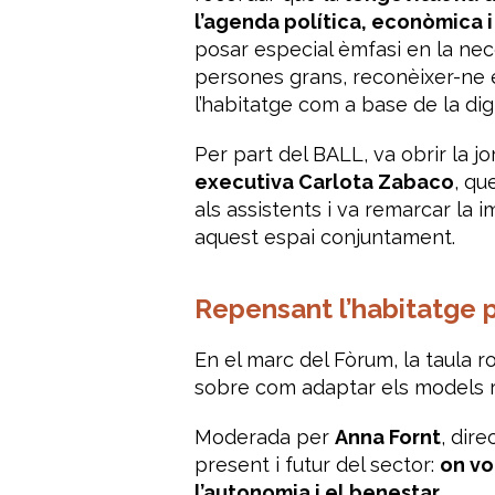
l’agenda política, econòmica i 
posar especial èmfasi en la nec
persones grans, reconèixer-ne el
l’habitatge com a base de la dign
Per part del BALL, va obrir la j
executiva Carlota Zabaco
, qu
als assistents i va remarcar la 
aquest espai conjuntament.
Repensant l’habitatge p
En el marc del Fòrum, la taula 
sobre com adaptar els models re
Moderada per
Anna Fornt
, dir
present i futur del sector:
on vo
l’autonomia i el benestar
.