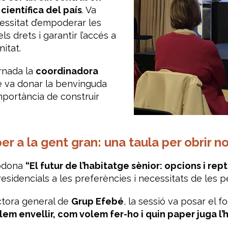
científica del país
. Va
essitat d’empoderar les
s drets i garantir l’accés a
itat.
ornada la
coordinadora
e va donar la benvinguda
importància de construir
er a la gent gran: una taula per obrir 
rodona
“El futur de l’habitatge sènior: opcions i rep
sidencials a les preferències i necessitats de les p
ectora general de
Grup Efebé
, la sessió va posar el f
lem envellir, com volem fer-ho i quin paper juga l