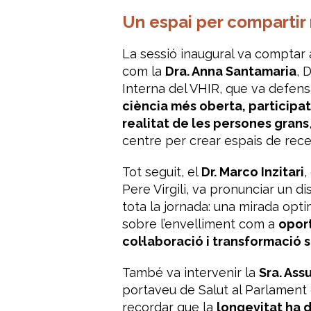
Un espai per compartir 
La sessió inaugural va comptar
com la
Dra. Anna Santamaria
, 
Interna del VHIR, que va defensa
ciència més oberta, participa
realitat de les persones grans
centre per crear espais de recer
Tot seguit, el
Dr. Marco Inzitari
,
Pere Virgili, va pronunciar un d
tota la jornada: una mirada optim
sobre l’envelliment com a
oport
col·laboració i transformació s
També va intervenir la
Sra. As
portaveu de Salut al Parlament
recordar que la
longevitat ha d