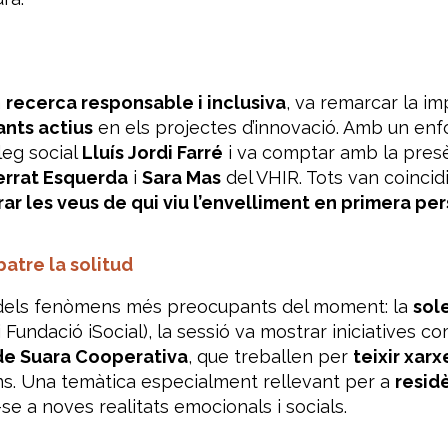
a
recerca responsable i inclusiva
, va remarcar la im
ants actius
en els projectes d’innovació. Amb un enfoc
leg social
Lluís Jordi Farré
i va comptar amb la presè
errat Esquerda
i
Sara Mas
del VHIR. Tots van coinci
rar les veus de qui viu l’envelliment en primera pe
atre la solitud
 dels fenòmens més preocupants del moment: la
sol
Fundació iSocial), la sessió va mostrar iniciatives c
de Suara Cooperativa
, que treballen per
teixir xar
s. Una temàtica especialment rellevant per a
residè
se a noves realitats emocionals i socials.