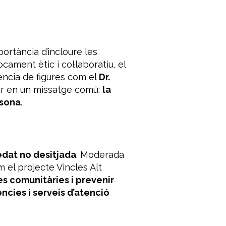
portància d’incloure les
ament ètic i col·laboratiu, el
ncia de figures com el
Dr.
dir en un missatge comú:
la
rsona
.
edat no desitjada
. Moderada
om el projecte
Vincles Alt
xes comunitàries i prevenir
ncies i serveis d’atenció