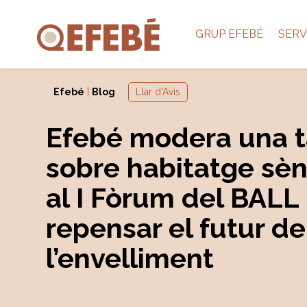
GRUP EFEBÉ
SERV
Efebé
|
Blog
Llar d'Avis
Efebé modera una t
sobre habitatge sèn
al I Fòrum del BALL
repensar el futur de
l’envelliment