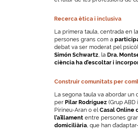
Recerca ètica i inclusiva
La primera taula, centrada en l
persones grans com a
particip
debat va ser moderat pel psicò
Simón Schwartz
, la
Dra. Monts
ciència ha d’escoltar i incorpo
Construir comunitats per comb
La segona taula va abordar un
per
Pilar Rodríguez
(Grup ABD i 
Pirineu-Aran
o el
Casal Online 
l’aïllament
entre persones gran
domiciliària
, que han d’adaptar-