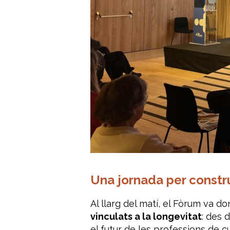
Una jornada per construi
Al llarg del matí, el Fòrum va d
vinculats a la longevitat
: des 
el futur de les professions de cu