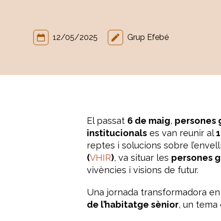
12/05/2025
Grup Efebé
El passat
6 de maig
,
persones g
institucionals
es van reunir al
1
reptes i solucions sobre l’envelli
(
VHIR
)
, va situar les
persones g
vivències i visions de futur.
Una jornada transformadora en 
de l’habitatge sènior
, un tema 