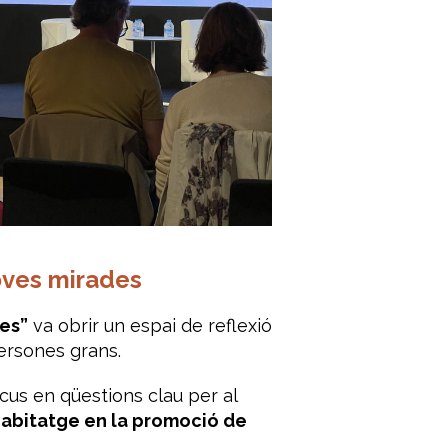
noves mirades
tes”
va obrir un espai de reflexió
ersones grans.
ocus en qüestions clau per al
’habitatge en la promoció de