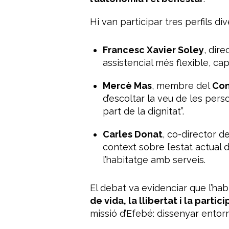
Hi van participar tres perfils d
Francesc Xavier Soley
, dire
assistencial més flexible, ca
Mercè Mas
, membre del
Con
d’escoltar la veu de les pers
part de la dignitat”.
Carles Donat
, co-director de 
context sobre l’estat actual 
l’habitatge amb serveis.
El debat va evidenciar que l’hab
de vida, la llibertat i la partic
missió d’Efebé: dissenyar entor