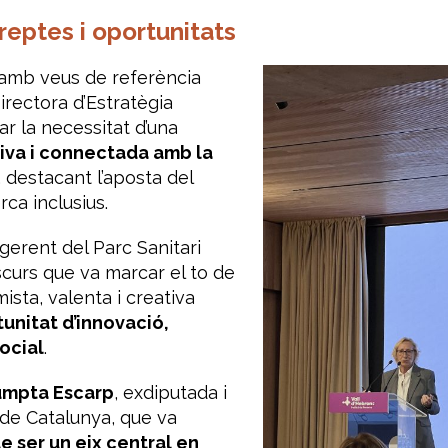
reptes i oportunitats
 amb veus de referència
Directora d’Estratègia
r la necessitat d’una
tiva i connectada amb la
, destacant l’aposta del
ca inclusius.
 gerent del Parc Sanitari
iscurs que va marcar el to de
ista, valenta i creativa
unitat d’innovació,
ocial
.
sumpta Escarp
, exdiputada i
 de Catalunya, que va
e ser un eix central en