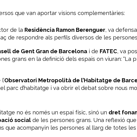
iversos que van aportar visions complementàries:
ctor de la
Residència Ramon Berenguer
, va defensa
paç de respondre als perfils diversos de les persones
sell de Gent Gran de Barcelona
i de
FATEC
, va po
ones grans en la definició dels espais on viuran: “La
l’
Observatori Metropolità de l’Habitatge de Barc
del parc d’habitatge i va obrir el debat sobre nous m
itatge no és només un espai físic, sinó un
dret fonam
ipació social
de les persones grans. Una reflexió qu
ns que acompanyin les persones al llarg de totes les 