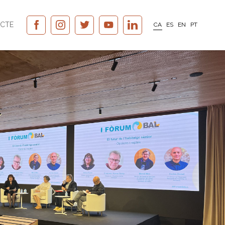
CTE
CA
ES
EN
PT