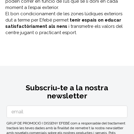
poden córrer en funció de l’ús que se li doni en cada
moment a l’espai exterior.
El bon condicionament de les zones lúdiques exteriors
dut a terme per Efebé permet
tenir espais on educar
satisfactòriament als nens
i transmetre els valors del
centre jugant o practicant esport.
Subscriu-te a la nostra
newsletter
GRUP DE PROMOCIÓ I DISSENY EFEBÉ com a responsable del tractament
tractarà les teves dades amb la finalitat de remetre´t la nostra newsletter
amb novetats comercials sobre els nostres productes i serveis. Pots