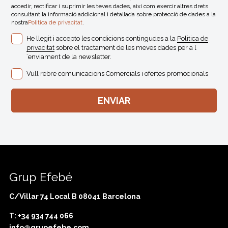
accedir, rectificar i suprimir les teves dades, així com exercir altres drets
consultant la informació addicional i detallada sobre protecció de dades a la
nostra
Politica de privacitat
.
He llegit i accepto les condicions contingudes a la
Politica de
privacitat
sobre el tractament de les meves dades per a l
´enviament de la newsletter.
Vull rebre comunicacions Comercials i ofertes promocionals
Grup Efebé
C/Villar 74 Local B 08041 Barcelona
T: +34 934 744 066
info@grupefebe.com