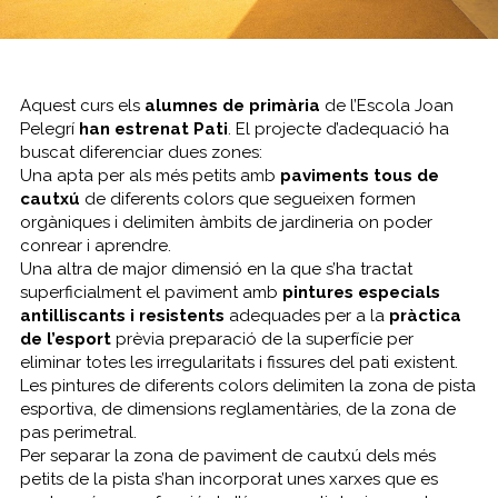
Aquest curs els
alumnes de primària
de l’Escola Joan
Pelegrí
han estrenat Pati
. El projecte d’adequació ha
buscat diferenciar dues zones:
Una apta per als més petits amb
paviments tous de
cautxú
de diferents colors que segueixen formen
orgàniques i delimiten àmbits de jardineria on poder
conrear i aprendre.
Una altra de major dimensió en la que s’ha tractat
superficialment el paviment amb
pintures especials
antilliscants i resistents
adequades per a la
pràctica
de l’esport
prèvia preparació de la superfície per
eliminar totes les irregularitats i fissures del pati existent.
Les pintures de diferents colors delimiten la zona de pista
esportiva, de dimensions reglamentàries, de la zona de
pas perimetral.
Per separar la zona de paviment de cautxú dels més
petits de la pista s’han incorporat unes xarxes que es