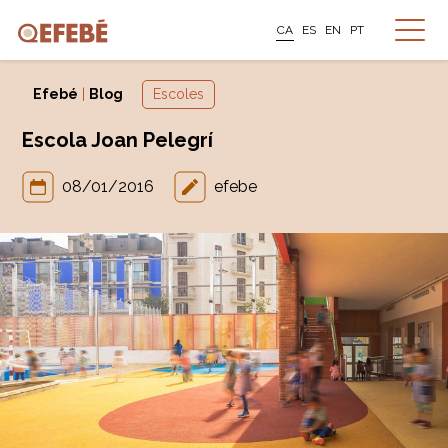
CA
ES
EN
PT
Efebé
|
Blog
Escoles
Escola Joan Pelegrí
08/01/2016
efebe