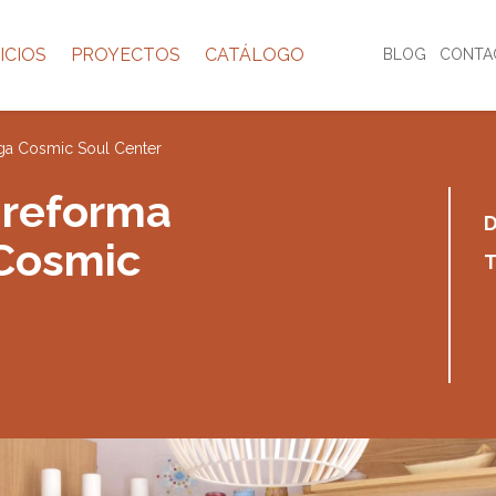
ICIOS
PROYECTOS
CATÁLOGO
BLOG
CONTA
oga Cosmic Soul Center
 reforma
D
 Cosmic
T