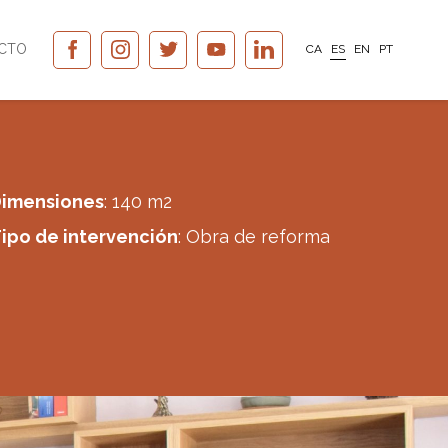
CTO
CA
ES
EN
PT
imensiones
: 140 m2
ipo de intervención
: Obra de reforma