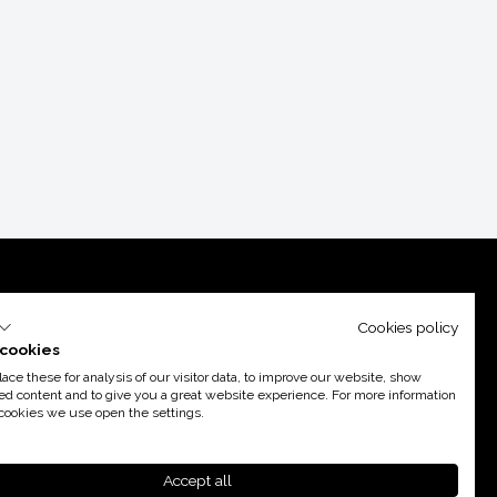
Cookies policy
cookies
ce these for analysis of our visitor data, to improve our website, show
ed content and to give you a great website experience. For more information
cookies we use open the settings.
poyo de
Acció
Accept all