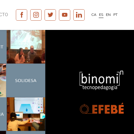
CTO
CA
ES
EN
PT