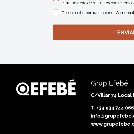
el tratamiento de mis datos para el envio 
Deseo recibir comunicaciones Comercial
Grup Efebé
C/Villar 74 Local
T: +34 934 744 066
info@grupefebe
www.grupefebe.