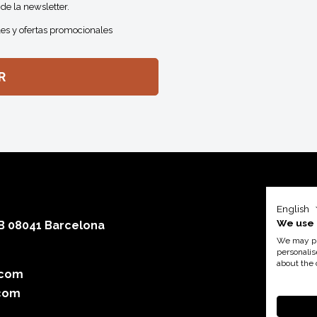
de la newsletter.
es y ofertas promocionales
English
We use 
 B 08041 Barcelona
We may pla
personalis
about the 
.com
Con el a
com