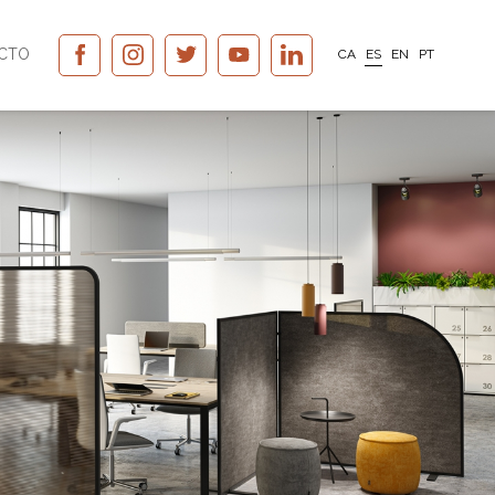
CTO
CA
ES
EN
PT