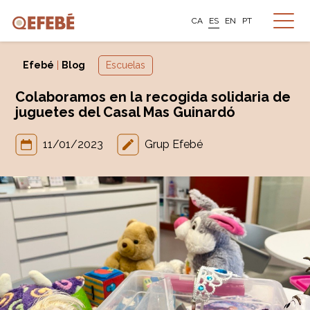
CA
ES
EN
PT
Efebé
|
Blog
Escuelas
Colaboramos en la recogida solidaria de
juguetes del Casal Mas Guinardó
11/01/2023
Grup Efebé