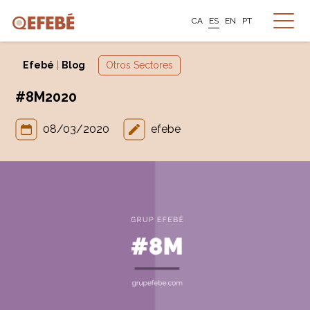
CA
ES
EN
PT
Efebé
|
Blog
Otros Sectores
#8M2020
08/03/2020
efebe