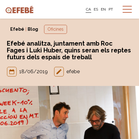
CA
ES
EN
PT
Efebé
|
Blog
Oficines
Efebé analitza, juntament amb Roc
Fages i Luki Huber, quins seran els reptes
futurs dels espais de treball
18/06/2019
efebe