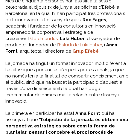
Més de cinquanta persones han assistit a la sessió
celebrada el dijous 13 de juny a les oficines d’Efebé, a
Barcelona, en la qual hi han participat tres professionals
de la innovació i el disseny d’espais.
Roc Fages
,
acadèmic i fundador de la consultoria en innovació,
emprenedoria corporativa i estratègia de
creixement
Goldmundus
;
Luki Huber
, dissenyador de
producte i fundador de l
‘Estudi de Luki Huber
, i
Anna
Fornt
, arquitecta i directora de
Grup Efebé
.
La jornada ha tingut un format innovador, molt diferent a
les clàssiques ponències d’experts professionals, ja que
no només tenia la finalitat de compartir coneixement amb
el públic, sinó que ha buscat la participació d’aquest, a
través d’una dinàmica amb la qual han pogut
experimentar de primera mà, la relació entre disseny i
innovació.
La primera en participar ha estat
Anna Fornt
qui ha
assenyalat que
“l’objectiu de la jornada és obtenir una
perspectiva estratègica sobre com la forma de
plantejar, pensar i concebre el propi procés de