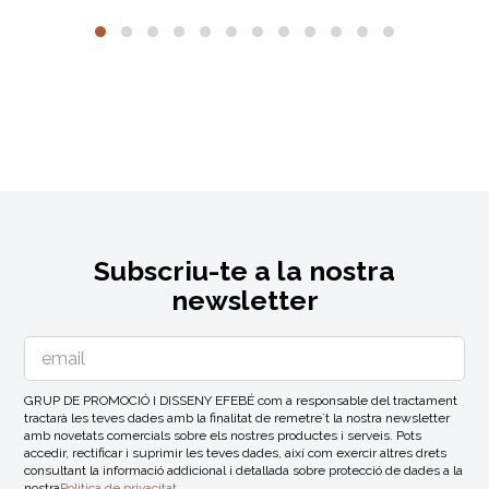
Subscriu-te a la nostra
newsletter
GRUP DE PROMOCIÓ I DISSENY EFEBÉ com a responsable del tractament
tractarà les teves dades amb la finalitat de remetre´t la nostra newsletter
amb novetats comercials sobre els nostres productes i serveis. Pots
accedir, rectificar i suprimir les teves dades, així com exercir altres drets
consultant la informació addicional i detallada sobre protecció de dades a la
nostra
Politica de privacitat
.