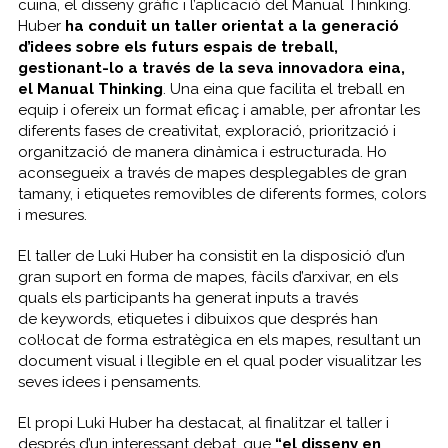
cuina, el disseny gràfic i l’aplicació del
Manual Thinking
.
Huber
ha conduit un taller orientat a la generació
d’idees sobre els futurs espais de treball,
gestionant-lo a través de la seva innovadora eina,
el
Manual Thinking
. Una eina que facilita el treball en
equip i ofereix un format eficaç i amable, per afrontar les
diferents fases de creativitat, exploració, priorització i
organització de manera dinàmica i estructurada. Ho
aconsegueix a través de mapes desplegables de gran
tamany, i etiquetes removibles de diferents formes, colors
i mesures.
El taller de Luki Huber ha consistit en la disposició d’un
gran suport en forma de mapes, fàcils d’arxivar, en els
quals els participants ha generat
inputs
a través
de
keywords
, etiquetes i dibuixos que després han
col·locat de forma estratègica en els mapes, resultant un
document visual i llegible en el qual poder visualitzar les
seves idees i pensaments.
El propi Luki Huber ha destacat, al finalitzar el taller i
després d’un interessant debat, que
“el disseny en