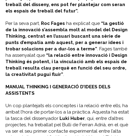
treball del disseny, ens pot fer plantejar com seran
els espais de treball del futur”.
Per la seva part,
Roc Fages
ha explicat que
“la gestió
de la innovació s’assembla molt al model del
Design
Thinking
, centrat en l’usuari buscant una sèrie de
punts d’empatia amb aquest, per a generar idees i
trobar solucions per a dur-los a terme”
. Fages també
ha assenyalat que
“la relació entre innovació i
Design
Thinking
és potent, i la vinculació amb els espais de
treball resulta clau perquè en funció del seu ordre,
la creativitat pugui fluir”
.
MANUAL THINKING I GENERACIÓ D’IDEES DELS
ASSISTENTS
Un cop plantejats els conceptes i la relació entre ells, ha
arribat l’hora de portar-los a la pràctica. Aquesta ha estat
la tasca del dissenyador
Luki Huber
, qui, entre d’altres
projectes, ha treballat pel Bulli de Ferran Adrià, en el què
va ser el seu primer contacte experimental entre l’alta