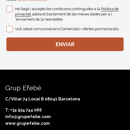
He llegit i accepto les condicions contingudes a la
Politica de
privacitat
sobre el tractament de les meves dades per a l
´enviament de la newsletter.
Vull rebre comunicacions Comercials i ofertes promocionals
Grup Efebé
C/Villar 74 Local B 08041 Barcelona
T: +34 934 744 066
info@grupefebe.com
www.grupefebe.com