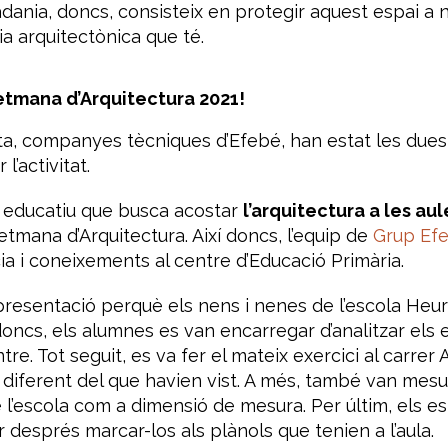
adania, doncs, consisteix en protegir aquest espai a ni
cia arquitectònica que té.
etmana d’Arquitectura 2021!
reta, companyes tècniques d’Efebé, han estat les due
 l’activitat.
 educatiu que busca acostar
l’arquitectura a les aul
etmana d’Arquitectura. Així doncs, l’equip de
Grup Ef
cia i coneixements al centre d’Educació Primària.
resentació perquè els nens i nenes de l’escola Heur
 doncs, els alumnes es van encarregar d’analitzar els 
tre. Tot seguit, es va fer el mateix exercici al carre
lt diferent del que havien vist. A més, també van me
e l’escola com a dimensió de mesura. Per últim, els e
r després marcar-los als plànols que tenien a l’aula.