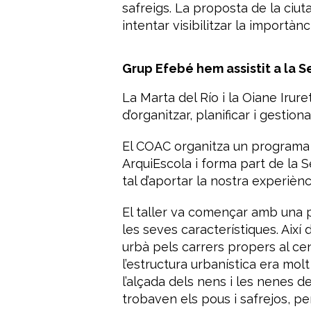
safreigs. La proposta de la ciut
intentar visibilitzar la importàn
Grup Efebé hem assistit a la S
La Marta del Río i la Oiane Iru
d’organitzar, planificar i gestionar
El COAC organitza un programa
ArquiEscola i forma part de la S
tal d’aportar la nostra experièn
El taller va començar amb una p
les seves característiques. Així
urbà pels carrers propers al cen
l’estructura urbanística era mo
l’alçada dels nens i les nenes d
trobaven els pous i safrejos, pe