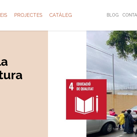
EIS
PROJECTES
CATÀLEG
BLOG
CONTA
la
tura