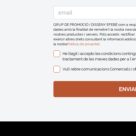
GRUP DE PROMOCIÓ I DISSENY EFEBÉ com a respons
dades amb la finalitat de remetre´t la nostra news
nostres productes i serveis. Pots accedir, rectificar
exercir altres drets consultant la informació addici
la nostra
Politica de privacitat
.
He llegit i accepto les condicions contin
tractament de les meves dades per a l´en
Vull rebre comunicacions Comercials i o