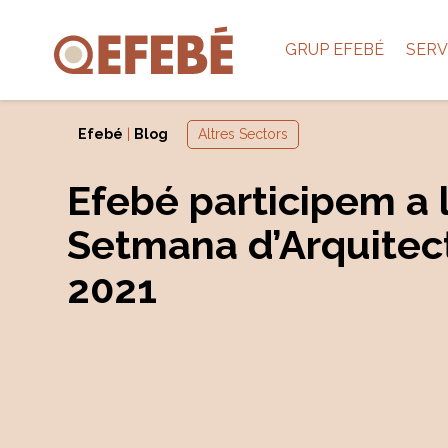
GRUP EFEBÉ
SERV
Efebé
|
Blog
Altres Sectors
Efebé participem a 
Setmana d’Arquitec
2021