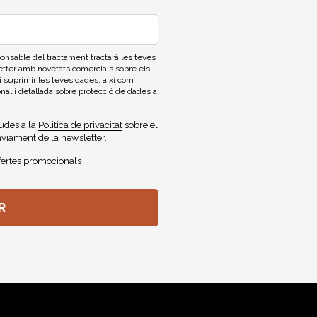
able del tractament tractarà les teves
letter amb novetats comercials sobre els
 i suprimir les teves dades, així com
onal i detallada sobre protecció de dades a
gudes a la
Politica de privacitat
sobre el
viament de la newsletter.
fertes promocionals