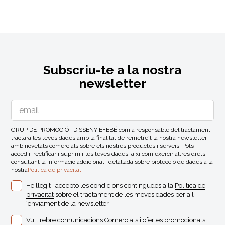
Subscriu-te a la nostra
newsletter
GRUP DE PROMOCIÓ I DISSENY EFEBÉ com a responsable del tractament
tractarà les teves dades amb la finalitat de remetre´t la nostra newsletter
amb novetats comercials sobre els nostres productes i serveis. Pots
accedir, rectificar i suprimir les teves dades, així com exercir altres drets
consultant la informació addicional i detallada sobre protecció de dades a la
nostra
Politica de privacitat
.
He llegit i accepto les condicions contingudes a la
Politica de
privacitat
sobre el tractament de les meves dades per a l
´enviament de la newsletter.
Vull rebre comunicacions Comercials i ofertes promocionals