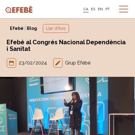
CA
ES
EN
PT
Efebé
|
Blog
Llar d'Avis
Efebé al Congrés Nacional Dependència
i Sanitat
23/02/2024
Grup Efebé