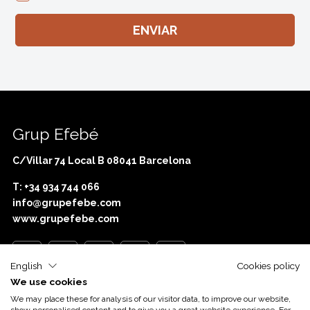
Grup Efebé
C/Villar 74 Local B 08041 Barcelona
T: +34 934 744 066
info@grupefebe.com
www.grupefebe.com
English
Cookies policy
We use cookies
Amb el suport d’
Acció
We may place these for analysis of our visitor data, to improve our website,