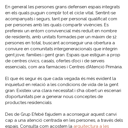
En general les persones grans defensen espais integrats
en els quals puguin complir tot el cicle vital. Sentint-se
acompanyats i segurs, tant per personal qualificat com
per persones amb les quals compartir vivències. Es
prefereix un entorn convivencial més reduït en nombre
de residents, amb unitats formades per un màxim de 12
persones en total, buscant aconseguir una obertura a
conviure en comunitats intergeneracionals que integrin
gent jove, famílies i gent gran. Espais que estiguin a prop
de centres cívics, casals, ofertes d’oci i de serveis
essencials, com ara farmàcies i Centres d’Atenció Primària.
El que és segur és que cada vegada és més evident la
inquietud en relació a les condicions de vida de la gent
gran. Existeix una clara necessitat i s’ha obert un escenari
d’oportunitats per a generar nous conceptes de
productes residencials.
Des de Grup Efebé t’ajudem a aconseguir aquest canvi
cap a una atenció centrada en les persones, a través dels
espais. Consulta com acostem la
arquitectura a les