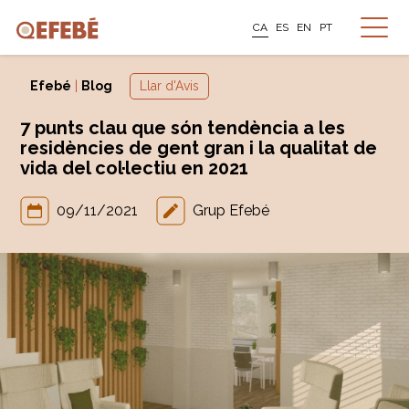
CA
ES
EN
PT
Efebé
|
Blog
Llar d'Avis
7 punts clau que són tendència a les
residències de gent gran i la qualitat de
vida del col·lectiu en 2021
09/11/2021
Grup Efebé