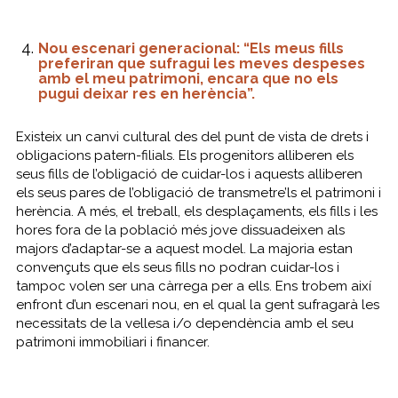
Nou escenari generacional: “Els meus fills
preferiran que sufragui les meves despeses
amb el meu patrimoni, encara que no els
pugui deixar res en herència”.
Existeix un canvi cultural des del punt de vista de drets i
obligacions patern-filials. Els progenitors alliberen els
seus fills de l’obligació de cuidar-los i aquests alliberen
els seus pares de l’obligació de transmetre’ls el patrimoni i
herència. A més, el treball, els desplaçaments, els fills i les
hores fora de la població més jove dissuadeixen als
majors d’adaptar-se a aquest model. La majoria estan
convençuts que els seus fills no podran cuidar-los i
tampoc volen ser una càrrega per a ells. Ens trobem així
enfront d’un escenari nou, en el qual la gent sufragarà les
necessitats de la vellesa i/o dependència amb el seu
patrimoni immobiliari i financer.