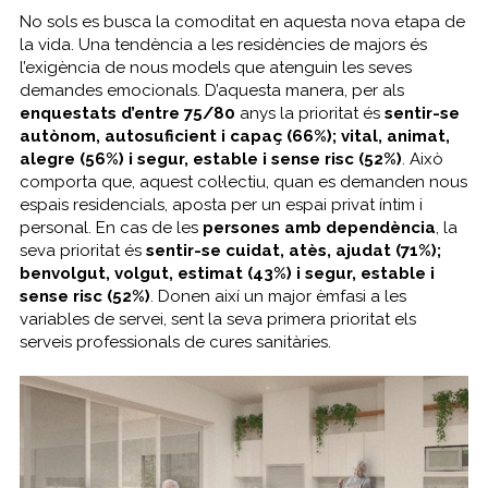
No sols es busca la comoditat en aquesta nova etapa de
la vida. Una tendència a les residències de majors és
l’exigència de nous models que atenguin les seves
demandes emocionals. D’aquesta manera, per als
enquestats d’entre 75/80
anys la prioritat és
sentir-se
autònom, autosuficient i capaç (66%); vital, animat,
alegre (56%) i segur, estable i sense risc (52%)
. Això
comporta que, aquest col·lectiu, quan es demanden nous
espais residencials, aposta per un espai privat íntim i
personal. En cas de les
persones amb dependència
, la
seva prioritat és
sentir-se cuidat, atès, ajudat (71%);
benvolgut, volgut, estimat (43%) i segur, estable i
sense risc (52%)
. Donen així un major èmfasi a les
variables de servei, sent la seva primera prioritat els
serveis professionals de cures sanitàries.