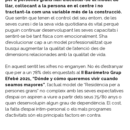
llar, col·locant a la persona en el centre i no
tractant-la com una variable més de la construcció.
Que sentin que tenen el control del seu entorn, de les
seves cures i de la seva vida quotidiana és vital perquè
puguin continuar desenvolupant les seves capacitats i
sentint-se bé tant física com emocionalment. S’ha
d’evolucionar cap a un model professionalitzat que
busqui augmentar la qualitat de l’atenció des de
dimensions relacionades amb la qualitat de vida.
En aquest sentit les xifres no enganyen. No és d’estranyar
que per a un 78% dels enquestats al
II Barómetro Grup
Efebé 2021, “Dónde y cómo queremos vivir cuando
seamos mayores”
, l’actual model de “Residència per a
persones grans” no compleix amb les seves expectatives
d’espai on aspiren a viure a partir dels seus 75/80 anys o
quan desenvolupin algun grau de dependència. El cost,
la falta d’espai íntim-personal o els mals programes
d’activitats són els principals factors en contra.