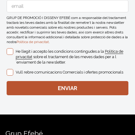
GRUP DE PROMOCIÓ I DISSENY EFEBÉ com a responsable del tractament
tractarà les teves dades amb la finalitat de remetre´t la nostra newsletter
amb novetats comercials sobre els nostres productes i serveis. Pots
accedir, rectificar i suprimir les teves dades, així com exercir altres drets
consultant la informació addicional i detallada sobre protecció de dades a la
nostra
Politica de privacitat
.
He llegit i accepto les condicions contingudes a la
Politica de
privacitat
sobre el tractament de les meves dades per a l
´enviament de la newsletter.
Vull rebre comunicacions Comercials i ofertes promocionals
Grup Efebé