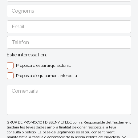
Estic interessat en:
Proposta d´espai arquitectònic
Proposta d´equipament interactiu
GRUP DE PROMOCIÓ I DISSENY EFEBÉ com a Responsable del Tractament
tractarà les teves dades amb la finalitat de donar resposta a la teva
consulta o petició. La base de legitimació és el teu consentiment
manifestat a la casella d´acceptació de la nostra política de privadesa. No