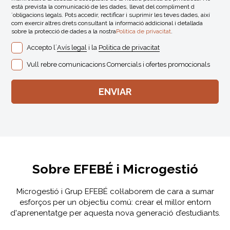
està prevista la comunicació de les dades, llevat del compliment d
´obligacions legals. Pots accedir, rectificar i suprimir les teves dades, així
com exercir altres drets consultant la informació addicional i detallada
sobre la protecció de dades a la nostra
Politica de privacitat
.
Accepto l´
Avís legal
i la
Politica de privacitat
Vull rebre comunicacions Comercials i ofertes promocionals
Sobre EFEBÉ i Microgestió
Microgestió i Grup EFEBÉ col·laborem de cara a sumar
esforços per un objectiu comú: crear el millor entorn
d'aprenentatge per aquesta nova generació d’estudiants.